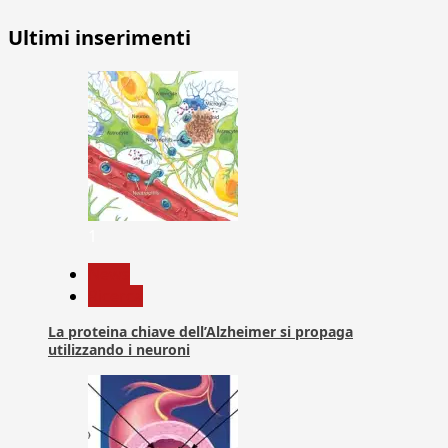
Ultimi inserimenti
1
News
Ricerca
La proteina chiave dell’Alzheimer si propaga
utilizzando i neuroni