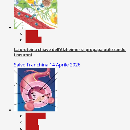
News
Ricerca
La proteina chiave dell’Alzheimer si propaga utilizzando
i neuroni
Salvo Franchina
14 Aprile 2026
Medicina
News
Salute