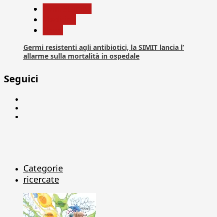
Com. Stampa
Medicina
News
Germi resistenti agli antibiotici, la SIMIT lancia l’
allarme sulla mortalità in ospedale
Seguici
Facebook
Linkedin
X
Categorie
ricercate