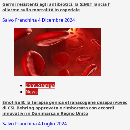
Germi resistenti agli antibiotici, la SIMIT lancia l’
allarme sulla mortalità in ospedale
Salvo Franchina
4 Dicembre 2024
Com. Stampa
News
Emofilia B: la terapia genica etranacogene dezaparvovec
di CSL Behring approvata e rimborsata con accordi
innovativi in Danimarca e Regno Unito
Salvo Franchina
4 Luglio 2024