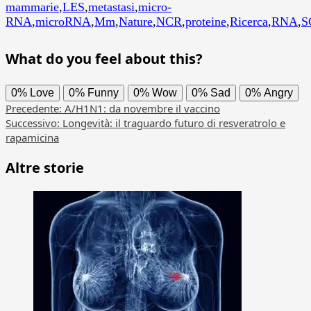
mammarie
,
LES
,
metastasi
,
micro-
RNA
,
microRNA
,
Mm
,
Nature
,
NCR
,
proteine
,
Ricerca
,
RNA
,
S
What do you feel about this?
0%
Love
0%
Funny
0%
Wow
0%
Sad
0%
Angry
Navigazione
Precedente:
A/H1N1: da novembre il vaccino
Successivo:
Longevità: il traguardo futuro di resveratrolo e
articolo
rapamicina
Altre storie