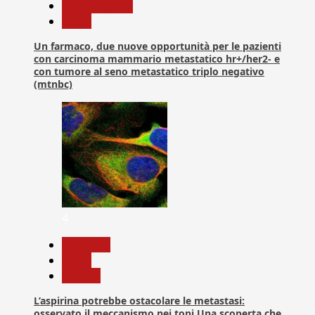
Com. Stampa
News
Un farmaco, due nuove opportunità per le pazienti
con carcinoma mammario metastatico hr+/her2- e
con tumore al seno metastatico triplo negativo
(mtnbc)
4
Medicina
News
Ricerca
L’aspirina potrebbe ostacolare le metastasi:
osservato il meccanismo nei topi Una scoperta che