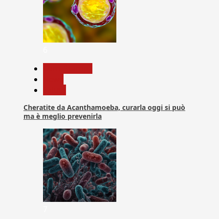
6
Com. Stampa
News
Salute
Cheratite da Acanthamoeba, curarla oggi si può
ma è meglio prevenirla
7