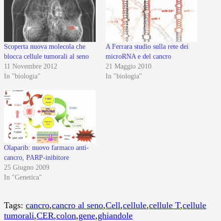
Scoperta nuova molecola che
A Ferrara studio sulla rete dei
blocca cellule tumorali al seno
microRNA e del cancro
11 Novembre 2012
21 Maggio 2010
In "biologia"
In "biologia"
Olaparib: nuovo farmaco anti-
cancro, PARP-inibitore
25 Giugno 2009
In "Genetica"
Tags:
cancro
,
cancro al seno
,
Cell
,
cellule
,
cellule T
,
cellule
tumorali
,
CER
,
colon
,
gene
,
ghiandole