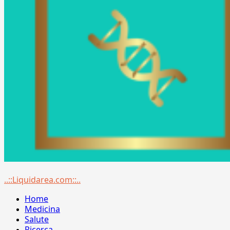
Menu
..::Liquidarea.com::..
principale
Home
Medicina
Salute
Ricerca