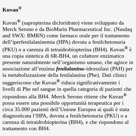
®
Kuvan
®
Kuvan
(sapropterina dicloridrato) viene sviluppato da
Merck Serono e da BioMarin Pharmaceutical Inc. (Nasdaq
and SWX: BMRN) come farmaco orale per il trattamento
dell’iperfenilalaninemia (HPA) dovuta a fenilchetonuria
®
(PKU) o a carenza di tetraidrobiopterina (BH4). Kuvan
è
una copia sintetica di 6R-BH4, un cofattore enzimatico
presente naturalmente nell’organismo umano, che agisce in
associazione all’enzima
fenilalanina
–
idrossilasi (PAH) per
la metabolizzazione della fenilalanina (Phe). Dati clinici
®
suggeriscono che Kuvan
riduca significativamente i
livelli di Phe nel sangue in quella categoria di pazienti che
®
rispondono alla BH4. Merck Serono ritiene che Kuvan
possa essere una possibile opportunità terapeutica per i
circa 35.000 pazienti dell’Unione Europea ai quali è stata
diagnosticata l’HPA, dovuta a fenilchetonuria (PKU) o a
carenza di tetraidrobiopterina (BH4), e che rispondono al
trattamento con BH4.