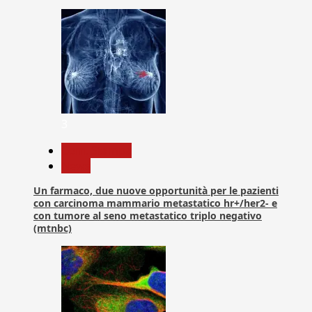
3
Com. Stampa
News
Un farmaco, due nuove opportunità per le pazienti
con carcinoma mammario metastatico hr+/her2- e
con tumore al seno metastatico triplo negativo
(mtnbc)