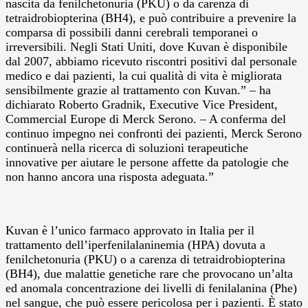
nascita da fenilchetonuria (PKU) o da carenza di
tetraidrobiopterina (BH4), e può contribuire a prevenire la
comparsa di possibili danni cerebrali temporanei o
irreversibili. Negli Stati Uniti, dove Kuvan è disponibile
dal 2007, abbiamo ricevuto riscontri positivi dal personale
medico e dai pazienti, la cui qualità di vita è migliorata
sensibilmente grazie al trattamento con Kuvan.” – ha
dichiarato Roberto Gradnik, Executive Vice President,
Commercial Europe di Merck Serono. – A conferma del
continuo impegno nei confronti dei pazienti, Merck Serono
continuerà nella ricerca di soluzioni terapeutiche
innovative per aiutare le persone affette da patologie che
non hanno ancora una risposta adeguata.”
Kuvan è l’unico farmaco approvato in Italia per il
trattamento dell’iperfenilalaninemia (HPA) dovuta a
fenilchetonuria (PKU) o a carenza di tetraidrobiopterina
(BH4), due malattie genetiche rare che provocano un’alta
ed anomala concentrazione dei livelli di fenilalanina (Phe)
nel sangue, che può essere pericolosa per i pazienti. È stato