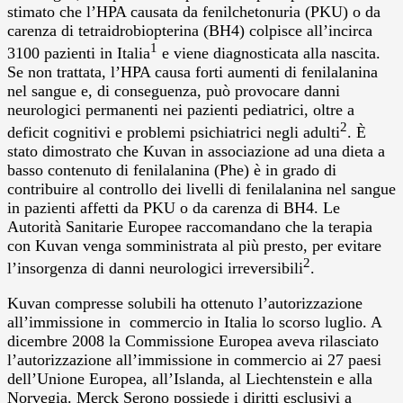
stimato che l’HPA causata da fenilchetonuria (PKU) o da
carenza di tetraidrobiopterina (BH4) colpisce all’incirca
1
3100 pazienti in Italia
e viene diagnosticata alla nascita.
Se non trattata, l’HPA causa forti aumenti di fenilalanina
nel sangue e, di conseguenza, può provocare danni
neurologici permanenti nei pazienti pediatrici, oltre a
2
deficit cognitivi e problemi psichiatrici negli adulti
. È
stato dimostrato che Kuvan in associazione ad una dieta a
basso contenuto di fenilalanina (Phe) è in grado di
contribuire al controllo dei livelli di fenilalanina nel sangue
in pazienti affetti da PKU o da carenza di BH4. Le
Autorità Sanitarie Europee raccomandano che la terapia
con Kuvan venga somministrata al più presto, per evitare
2
l’insorgenza di danni neurologici irreversibili
.
Kuvan compresse solubili ha ottenuto l’autorizzazione
all’immissione in commercio in Italia lo scorso luglio. A
dicembre 2008 la Commissione Europea aveva rilasciato
l’autorizzazione all’immissione in commercio ai 27 paesi
dell’Unione Europea, all’Islanda, al Liechtenstein e alla
Norvegia. Merck Serono possiede i diritti esclusivi a