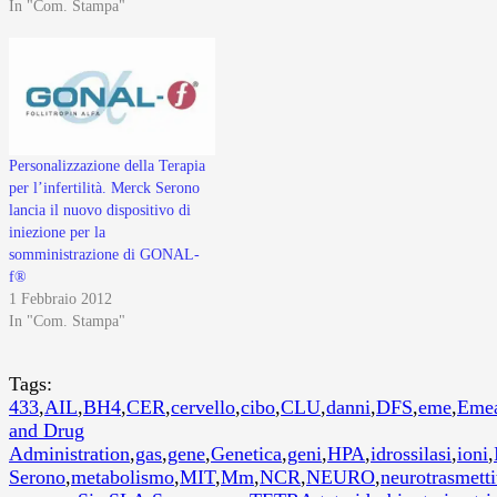
In "Com. Stampa"
Personalizzazione della Terapia
per l’infertilità. Merck Serono
lancia il nuovo dispositivo di
iniezione per la
somministrazione di GONAL-
f®
1 Febbraio 2012
In "Com. Stampa"
Tags:
433
,
AIL
,
BH4
,
CER
,
cervello
,
cibo
,
CLU
,
danni
,
DFS
,
eme
,
Eme
and Drug
Administration
,
gas
,
gene
,
Genetica
,
geni
,
HPA
,
idrossilasi
,
ioni
,
Serono
,
metabolismo
,
MIT
,
Mm
,
NCR
,
NEURO
,
neurotrasmetti