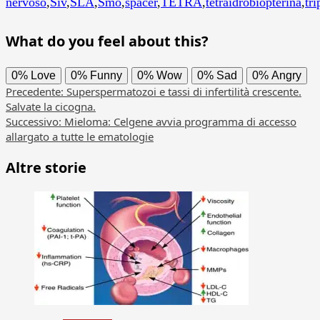
nervoso
,
Siv
,
SLA
,
Smo
,
spacer
,
TETRA
,
tetraidrobiopterina
,
tr
What do you feel about this?
0%
Love
0%
Funny
0%
Wow
0%
Sad
0%
Angry
Navigazione
Precedente:
Superspermatozoi e tassi di infertilità crescente.
Salvate la cicogna.
articolo
Successivo:
Mieloma: Celgene avvia programma di accesso
allargato a tutte le ematologie
Altre storie