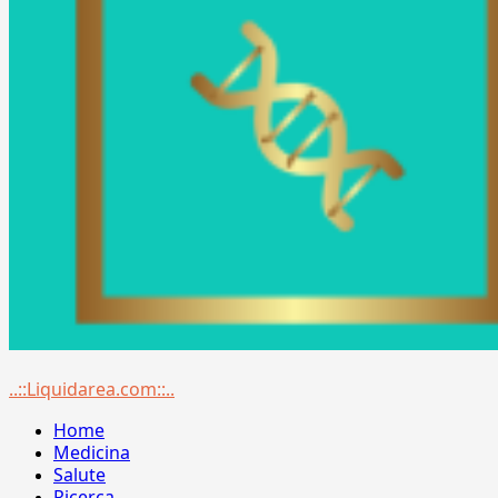
Menu
..::Liquidarea.com::..
principale
Home
Medicina
Salute
Ricerca