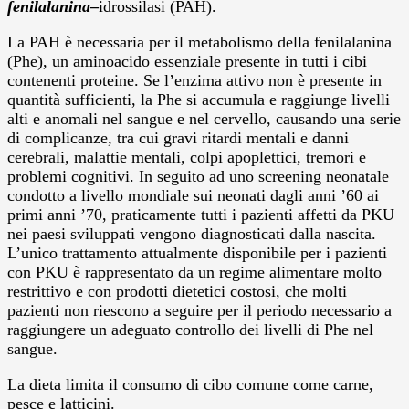
fenilalanina
–
idrossilasi (PAH).
La PAH è necessaria per il metabolismo della fenilalanina
(Phe), un aminoacido essenziale presente in tutti i cibi
contenenti proteine. Se l’enzima attivo non è presente in
quantità sufficienti, la Phe si accumula e raggiunge livelli
alti e anomali nel sangue e nel cervello, causando una serie
di complicanze, tra cui gravi ritardi mentali e danni
cerebrali, malattie mentali, colpi apoplettici, tremori e
problemi cognitivi. In seguito ad uno screening neonatale
condotto a livello mondiale sui neonati dagli anni ’60 ai
primi anni ’70, praticamente tutti i pazienti affetti da PKU
nei paesi sviluppati vengono diagnosticati dalla nascita.
L’unico trattamento attualmente disponibile per i pazienti
con PKU è rappresentato da un regime alimentare molto
restrittivo e con prodotti dietetici costosi, che molti
pazienti non riescono a seguire per il periodo necessario a
raggiungere un adeguato controllo dei livelli di Phe nel
sangue.
La dieta limita il consumo di cibo comune come carne,
pesce e latticini.