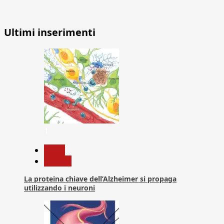
Ultimi inserimenti
1
News
Ricerca
La proteina chiave dell’Alzheimer si propaga
utilizzando i neuroni