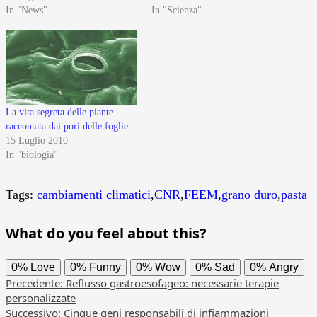
In "News"
In "Scienza"
La vita segreta delle piante
raccontata dai pori delle foglie
15 Luglio 2010
In "biologia"
Tags:
cambiamenti climatici
,
CNR
,
FEEM
,
grano duro
,
pasta
What do you feel about this?
0%
Love
0%
Funny
0%
Wow
0%
Sad
0%
Angry
Navigazione
Precedente:
Reflusso gastroesofageo: necessarie terapie
personalizzate
articolo
Successivo:
Cinque geni responsabili di infiammazioni