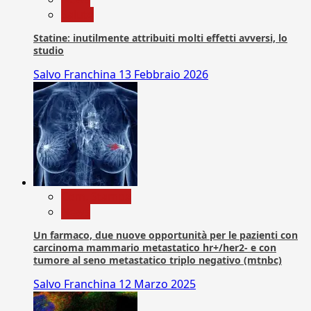
Salute
Statine: inutilmente attribuiti molti effetti avversi, lo
studio
Salvo Franchina
13 Febbraio 2026
Com. Stampa
News
Un farmaco, due nuove opportunità per le pazienti con
carcinoma mammario metastatico hr+/her2- e con
tumore al seno metastatico triplo negativo (mtnbc)
Salvo Franchina
12 Marzo 2025