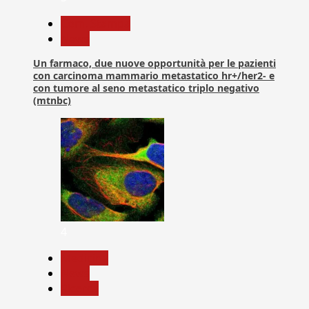
Com. Stampa
News
Un farmaco, due nuove opportunità per le pazienti
con carcinoma mammario metastatico hr+/her2- e
con tumore al seno metastatico triplo negativo
(mtnbc)
4
Medicina
News
Ricerca