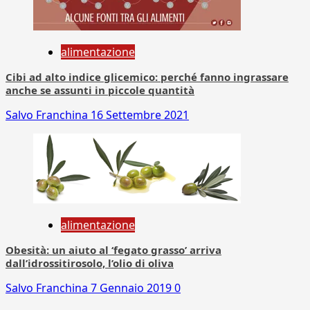
alimentazione
Cibi ad alto indice glicemico: perché fanno ingrassare
anche se assunti in piccole quantità
Salvo Franchina
16 Settembre 2021
alimentazione
Obesità: un aiuto al ‘fegato grasso’ arriva
dall’idrossitirosolo, l’olio di oliva
Salvo Franchina
7 Gennaio 2019
0