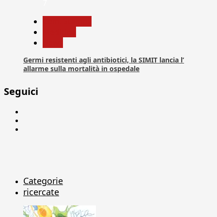
7
Com. Stampa
Medicina
News
Germi resistenti agli antibiotici, la SIMIT lancia l’
allarme sulla mortalità in ospedale
Seguici
Facebook
Linkedin
X
Categorie
ricercate