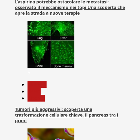
L’aspirina potrebbe ostacolare le metastasi:
osservato il meccanismo nei topi Una scoperta che
apre la strada a nuove terapie
5
biologia
News
Ricerca
Tumori più aggressivi: scoperta una
trasformazione cellulare chiave, il pancreas tra i
primi