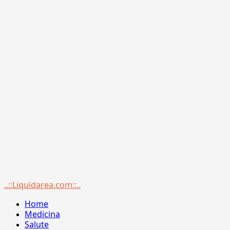
Menu
..::Liquidarea.com::..
principale
Home
Medicina
Salute