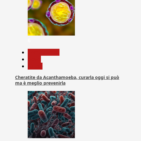
6
Com. Stampa
News
Salute
Cheratite da Acanthamoeba, curarla oggi si può
ma è meglio prevenirla