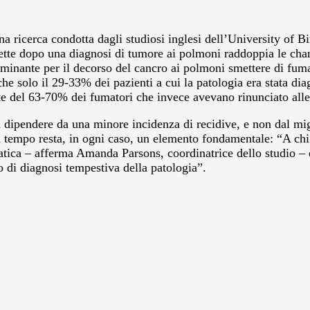
na ricerca condotta dagli studiosi inglesi dell’University of
rette dopo una diagnosi di tumore ai polmoni raddoppia le cha
minante per il decorso del cancro ai polmoni smettere di fumar
 che solo il 29-33% dei pazienti a cui la patologia era stata d
nte del 63-70% dei fumatori che invece avevano rinunciato all
bra dipendere da una minore incidenza di recidive, e non dal m
 tempo resta, in ogni caso, un elemento fondamentale: “A chi 
tica – afferma Amanda Parsons, coordinatrice dello studio – e
o di diagnosi tempestiva della patologia”.