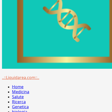
Menu
..::Liquidarea.com::..
principale
Home
Medicina
Salute
Ricerca
Genetica
biologia