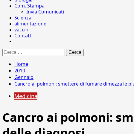
Com. Stampa
Invia Comunicati
Scienza
alimentazione
vaccini
Contatti
Ricerca
per:
Home
2010
Gennaio
Cancro ai polmoni: smettere di fumare dimezza le piu
Medicina
Cancro ai polmoni: sm
delle diagnosi