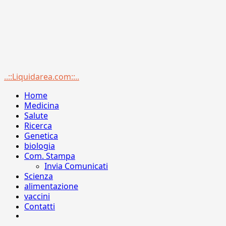
Menu
..::Liquidarea.com::..
principale
Home
Medicina
Salute
Ricerca
Genetica
biologia
Com. Stampa
Invia Comunicati
Scienza
alimentazione
vaccini
Contatti