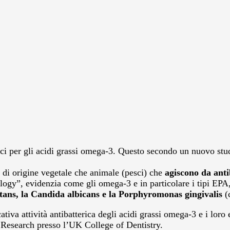
rici per gli acidi grassi omega-3. Questo secondo un nuovo stu
i di origine vegetale che animale (pesci) che
agiscono da antib
iology”, evidenzia come gli omega-3 e in particolare i tipi 
utans, la Candida albicans e la Porphyromonas gingivalis
(c
tiva attività antibatterica degli acidi grassi omega-3 e i loro e
h Research presso l’UK College of Dentistry.