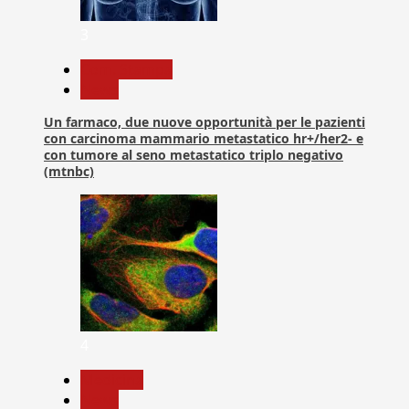
3
Com. Stampa
News
Un farmaco, due nuove opportunità per le pazienti
con carcinoma mammario metastatico hr+/her2- e
con tumore al seno metastatico triplo negativo
(mtnbc)
4
Medicina
News