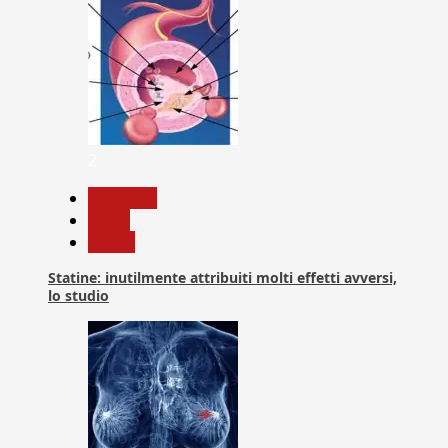
2
Medicina
News
Salute
Statine: inutilmente attribuiti molti effetti avversi,
lo studio