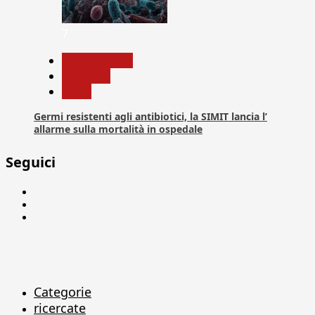
7
Com. Stampa
Medicina
News
Germi resistenti agli antibiotici, la SIMIT lancia l’
allarme sulla mortalità in ospedale
Seguici
Facebook
Linkedin
X
Categorie
ricercate