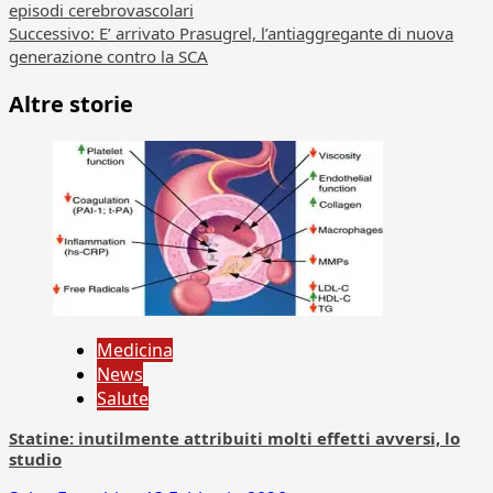
episodi cerebrovascolari
articolo
Successivo:
E’ arrivato Prasugrel, l’antiaggregante di nuova
generazione contro la SCA
Altre storie
Medicina
News
Salute
Statine: inutilmente attribuiti molti effetti avversi, lo
studio