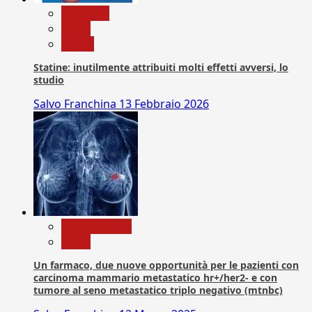
Medicina
News
Salute
Statine: inutilmente attribuiti molti effetti avversi, lo
studio
Salvo Franchina
13 Febbraio 2026
Com. Stampa
News
Un farmaco, due nuove opportunità per le pazienti con
carcinoma mammario metastatico hr+/her2- e con
tumore al seno metastatico triplo negativo (mtnbc)