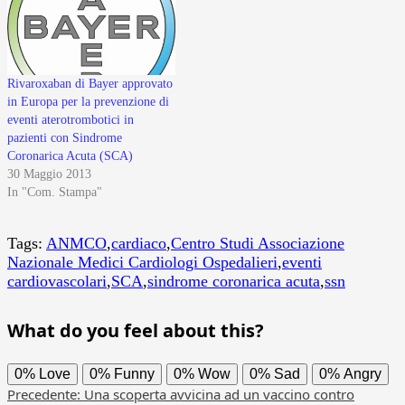
Rivaroxaban di Bayer approvato
in Europa per la prevenzione di
eventi aterotrombotici in
pazienti con Sindrome
Coronarica Acuta (SCA)
30 Maggio 2013
In "Com. Stampa"
Tags:
ANMCO
,
cardiaco
,
Centro Studi Associazione
Nazionale Medici Cardiologi Ospedalieri
,
eventi
cardiovascolari
,
SCA
,
sindrome coronarica acuta
,
ssn
What do you feel about this?
0%
Love
0%
Funny
0%
Wow
0%
Sad
0%
Angry
Navigazione
Precedente:
Una scoperta avvicina ad un vaccino contro