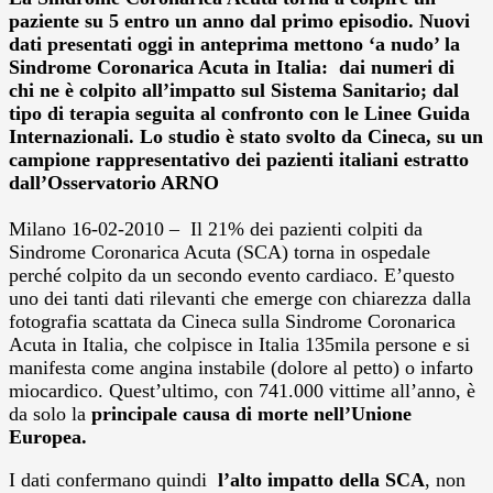
paziente su 5 entro un anno dal primo episodio. Nuovi
dati presentati oggi in anteprima mettono ‘a nudo’ la
Sindrome Coronarica Acuta in Italia: dai numeri di
chi ne è colpito all’impatto sul Sistema Sanitario; dal
tipo di terapia seguita al confronto con le Linee Guida
Internazionali. Lo studio è stato svolto da Cineca, su un
campione rappresentativo dei pazienti italiani estratto
dall’Osservatorio ARNO
Milano 16-02-2010 – Il 21% dei pazienti colpiti da
Sindrome Coronarica Acuta (SCA) torna in ospedale
perché colpito da un secondo evento cardiaco. E’questo
uno dei tanti dati rilevanti che emerge con chiarezza dalla
fotografia scattata da Cineca sulla Sindrome Coronarica
Acuta in Italia, che colpisce in Italia 135mila persone e si
manifesta come angina instabile (dolore al petto) o infarto
miocardico. Quest’ultimo, con 741.000 vittime all’anno, è
da solo la
principale causa di morte nell’Unione
Europea.
I dati confermano quindi
l’alto impatto della SCA
, non