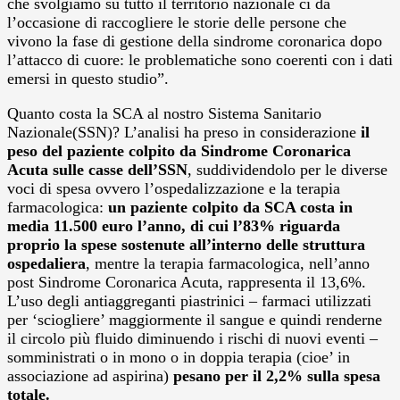
che svolgiamo su tutto il territorio nazionale ci dà
l’occasione di raccogliere le storie delle persone che
vivono la fase di gestione della sindrome coronarica dopo
l’attacco di cuore: le problematiche sono coerenti con i dati
emersi in questo studio”.
Quanto costa la SCA al nostro Sistema Sanitario
Nazionale(SSN)? L’analisi ha preso in considerazione
il
peso del paziente colpito da Sindrome Coronarica
Acuta sulle casse dell’SSN
, suddividendolo per le diverse
voci di spesa ovvero l’ospedalizzazione e la terapia
farmacologica:
un paziente colpito da SCA costa in
media 11.500 euro l’anno, di cui l’83% riguarda
proprio la spese sostenute all’interno delle struttura
ospedaliera
, mentre la terapia farmacologica, nell’anno
post Sindrome Coronarica Acuta, rappresenta il 13,6%.
L’uso degli antiaggreganti piastrinici – farmaci utilizzati
per ‘sciogliere’ maggiormente il sangue e quindi renderne
il circolo più fluido diminuendo i rischi di nuovi eventi –
somministrati o in mono o in doppia terapia (cioe’ in
associazione ad aspirina)
pesano per il 2,2% sulla spesa
totale.