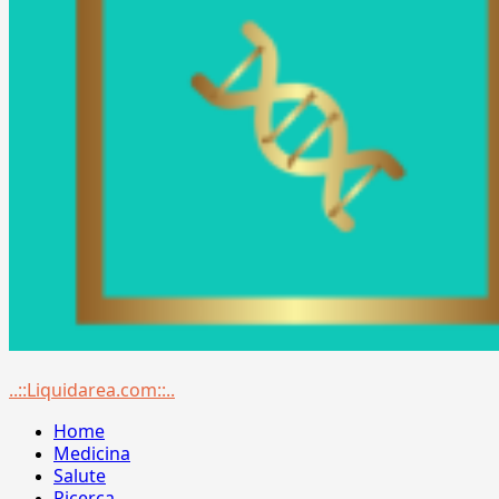
Menu
..::Liquidarea.com::..
principale
Home
Medicina
Salute
Ricerca