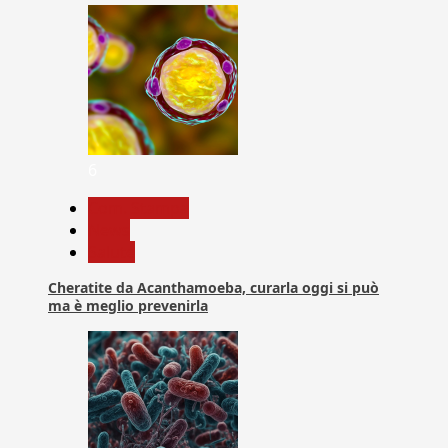
6
Com. Stampa
News
Salute
Cheratite da Acanthamoeba, curarla oggi si può
ma è meglio prevenirla