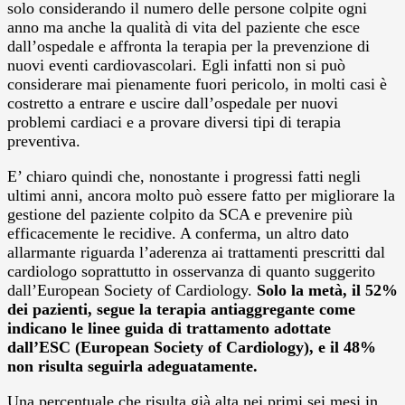
solo considerando il numero delle persone colpite ogni
anno ma anche la qualità di vita del paziente che esce
dall’ospedale e affronta la terapia per la prevenzione di
nuovi eventi cardiovascolari. Egli infatti non si può
considerare mai pienamente fuori pericolo, in molti casi è
costretto a entrare e uscire dall’ospedale per nuovi
problemi cardiaci e a provare diversi tipi di terapia
preventiva.
E’ chiaro quindi che, nonostante i progressi fatti negli
ultimi anni, ancora molto può essere fatto per migliorare la
gestione del paziente colpito da SCA e prevenire più
efficacemente le recidive. A conferma, un altro dato
allarmante riguarda l’aderenza ai trattamenti prescritti dal
cardiologo soprattutto in osservanza di quanto suggerito
dall’European Society of Cardiology.
Solo la metà, il 52%
dei pazienti, segue la terapia antiaggregante come
indicano le linee guida di trattamento adottate
dall’ESC (European Society of Cardiology), e il 48%
non risulta seguirla adeguatamente.
Una percentuale che risulta già alta nei primi sei mesi in