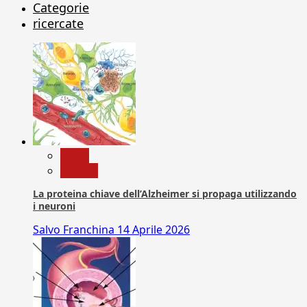
Categorie
ricercate
News
Ricerca
La proteina chiave dell’Alzheimer si propaga utilizzando
i neuroni
Salvo Franchina
14 Aprile 2026