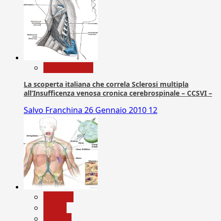
Com. Stampa
La scoperta italiana che correla Sclerosi multipla
all’Insufficenza venosa cronica cerebrospinale – CCSVI –
Salvo Franchina
26 Gennaio 2010
12
biologia
Salute
Scienza