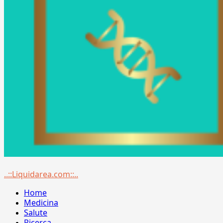
Menu
..::Liquidarea.com::..
principale
Home
Medicina
Salute
Ricerca