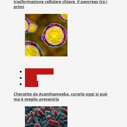
trasformazione cellulare chiave, il pancreas tra i
primi
6
Com. Stampa
News
Salute
Cheratite da Acanthamoeba, curarla oggi si può
ma è meglio prevenirla