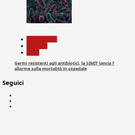
7
Com. Stampa
Medicina
News
Germi resistenti agli antibiotici, la SIMIT lancia l’
allarme sulla mortalità in ospedale
Seguici
Facebook
Linkedin
X