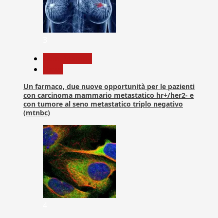
3
Com. Stampa
News
Un farmaco, due nuove opportunità per le pazienti
con carcinoma mammario metastatico hr+/her2- e
con tumore al seno metastatico triplo negativo
(mtnbc)
4