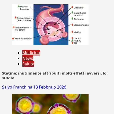
Medicina
News
Salute
Statine: inutilmente attribuiti molti effetti avversi, lo
studio
Salvo Franchina
13 Febbraio 2026