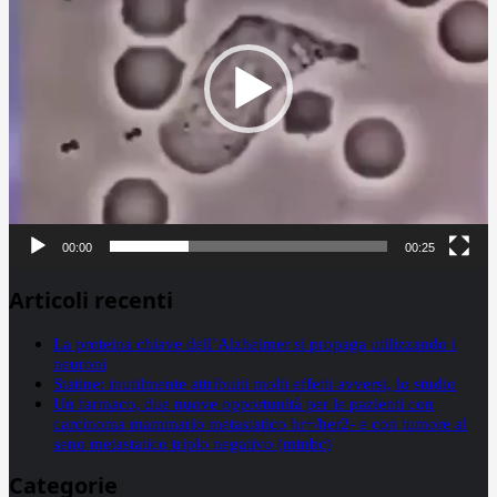
00:00
00:25
Articoli recenti
La proteina chiave dell’Alzheimer si propaga utilizzando i
neuroni
Statine: inutilmente attribuiti molti effetti avversi, lo studio
Un farmaco, due nuove opportunità per le pazienti con
carcinoma mammario metastatico hr+/her2- e con tumore al
seno metastatico triplo negativo (mtnbc)
Categorie