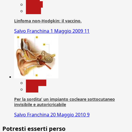
Scienza
vaccini
Linfoma non-Hodgkin: il vaccino.
Salvo Franchina
1 Maggio 2009
11
Medicina
News
Per la sordita’ un impianto cocleare sottocutaneo
invisibile e autoricricabile
Salvo Franchina
20 Maggio 2010
9
Potresti esserti perso