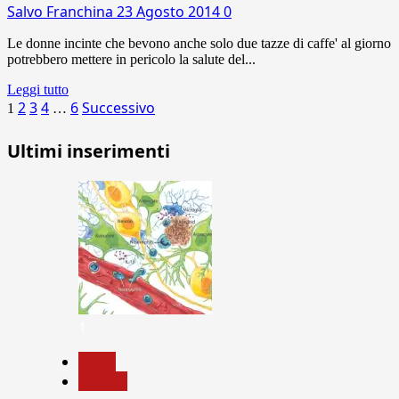
Salvo Franchina
23 Agosto 2014
0
Le donne incinte che bevono anche solo due tazze di caffe' al giorno
potrebbero mettere in pericolo la salute del...
Leggi tutto
Paginazione
2
3
4
6
Successivo
1
…
degli
Ultimi inserimenti
articoli
1
News
Ricerca