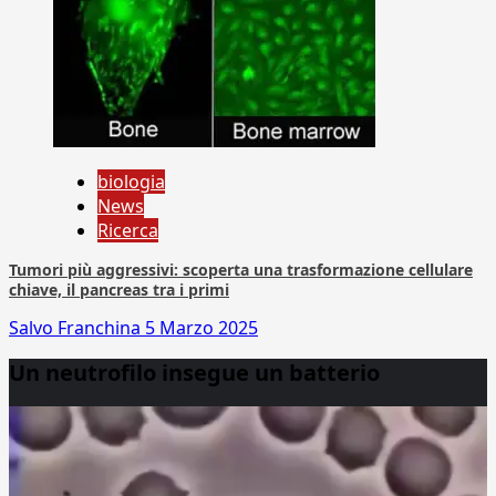
biologia
News
Ricerca
Tumori più aggressivi: scoperta una trasformazione cellulare
chiave, il pancreas tra i primi
Salvo Franchina
5 Marzo 2025
Un neutrofilo insegue un batterio
Video
Player