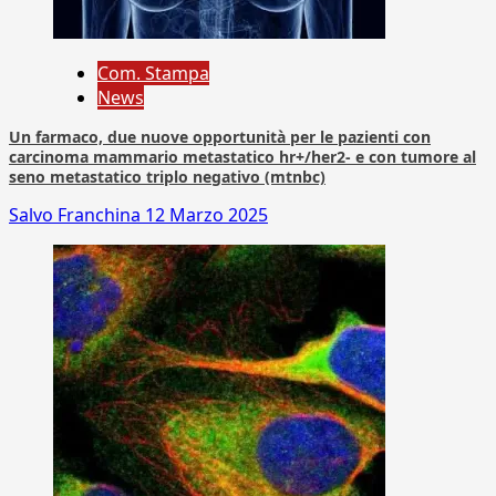
Com. Stampa
News
Un farmaco, due nuove opportunità per le pazienti con
carcinoma mammario metastatico hr+/her2- e con tumore al
seno metastatico triplo negativo (mtnbc)
Salvo Franchina
12 Marzo 2025