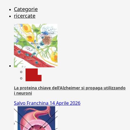
Categorie
ricercate
News
Ricerca
La proteina chiave dell’Alzheimer si propaga utilizzando
i neuroni
Salvo Franchina
14 Aprile 2026