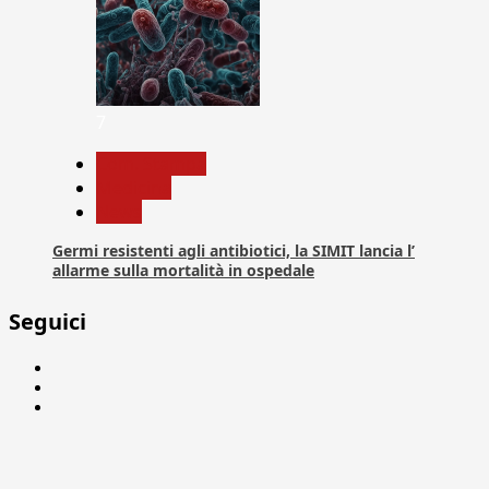
7
Com. Stampa
Medicina
News
Germi resistenti agli antibiotici, la SIMIT lancia l’
allarme sulla mortalità in ospedale
Seguici
Facebook
Linkedin
X