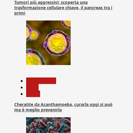
Tumori più aggressivi: scoperta una
trasformazione cellulare chiave, il pancreas tra i
primi
6
Com. Stampa
News
Salute
Cheratite da Acanthamoeba, curarla oggi si può
ma è meglio prevenirla