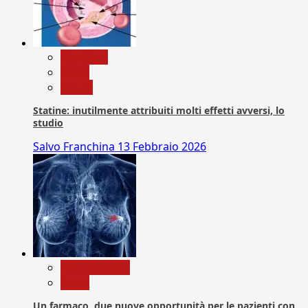
Medicina
News
Salute
Statine: inutilmente attribuiti molti effetti avversi, lo
studio
Salvo Franchina
13 Febbraio 2026
Com. Stampa
News
Un farmaco, due nuove opportunità per le pazienti con