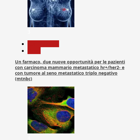
3
Com. Stampa
News
Un farmaco, due nuove opportunità per le pazienti
con carcinoma mammario metastatico hr+/her2- e
con tumore al seno metastatico triplo negativo
(mtnbc)
4