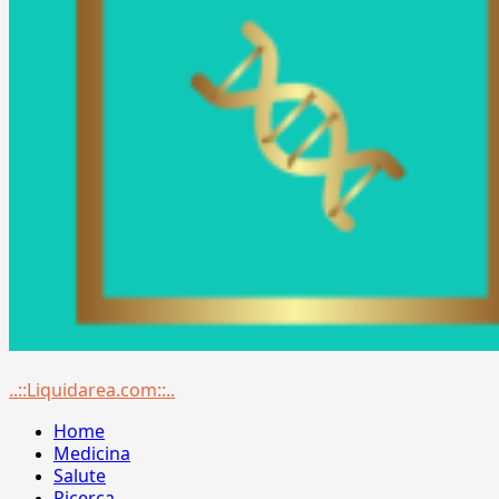
Menu
..::Liquidarea.com::..
principale
Home
Medicina
Salute
Ricerca