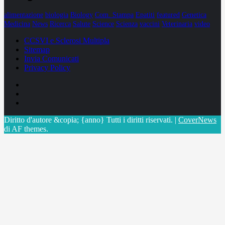
alimentazione
biologia
Biology
Com. Stampa
Epatiti
featured
Genetica
Medicina
News
Ricerca
Salute
Science
Scienza
vaccini
Veterinaria
video
CCSVI e Sclerosi Multipla
Sitemap
Invia Comunicati
Privacy Policy
Facebook
Linkedin
X
Diritto d'autore &copia; {anno} Tutti i diritti riservati.
|
CoverNews
di AF themes.