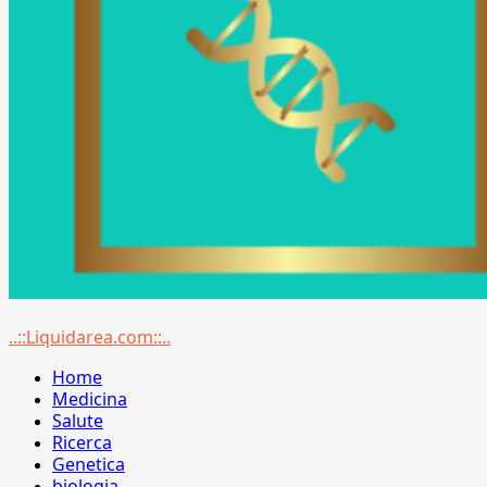
Menu
..::Liquidarea.com::..
principale
Home
Medicina
Salute
Ricerca
Genetica
biologia