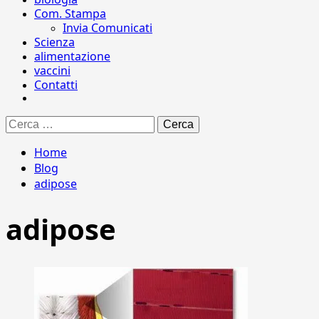
Com. Stampa
Invia Comunicati
Scienza
alimentazione
vaccini
Contatti
Ricerca
per:
Home
Blog
adipose
adipose