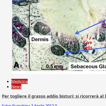
Medicina
News
Per togliere il grasso addio bisturi: si ricorrerà al 
Salvo Franchina
2 Aprile 2012
0