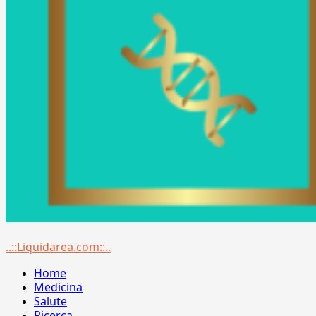
Menu
..::Liquidarea.com::..
principale
Home
Medicina
Salute
Ricerca