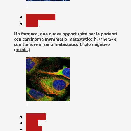
3
Com. Stampa
News
Un farmaco, due nuove opportunità per le pazienti
con carcinoma mammario metastatico hr+/her2- e
con tumore al seno metastatico triplo negativo
(mtnbc)
4
Medicina
News
Ricerca