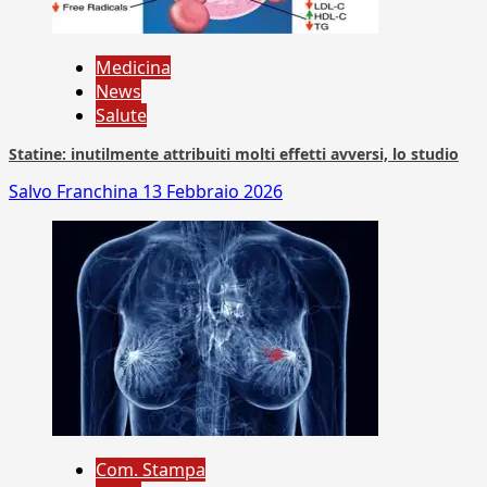
Medicina
News
Salute
Statine: inutilmente attribuiti molti effetti avversi, lo studio
Salvo Franchina
13 Febbraio 2026
Com. Stampa