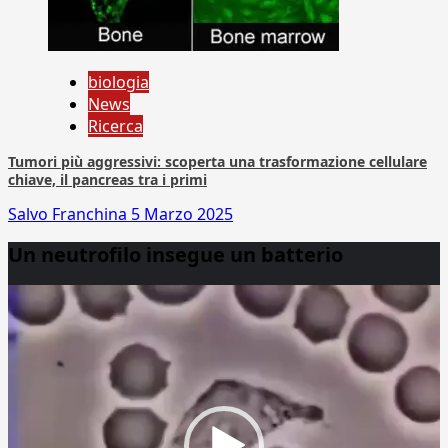
biologia
News
Ricerca
Tumori più aggressivi: scoperta una trasformazione cellulare
chiave, il pancreas tra i primi
Salvo Franchina
5 Marzo 2025
Un neutrofilo insegue un batterio
Video
Player