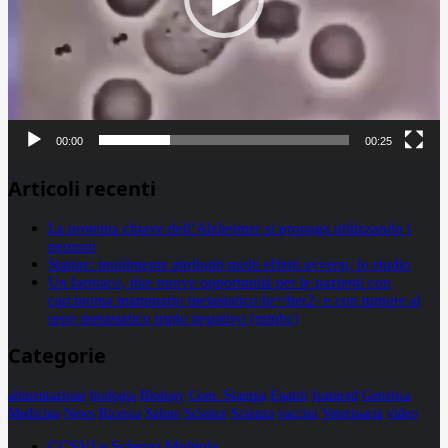
00:00
00:25
Articoli recenti
La proteina chiave dell’Alzheimer si propaga utilizzando i
neuroni
Statine: inutilmente attribuiti molti effetti avversi, lo studio
Un farmaco, due nuove opportunità per le pazienti con
carcinoma mammario metastatico hr+/her2- e con tumore al
seno metastatico triplo negativo (mtnbc)
Categorie
alimentazione
biologia
Biology
Com. Stampa
Epatiti
featured
Genetica
Medicina
News
Ricerca
Salute
Science
Scienza
vaccini
Veterinaria
video
CCSVI e Sclerosi Multipla