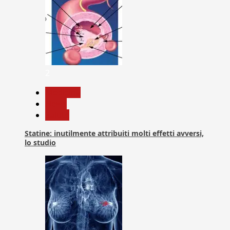
2
Medicina
News
Salute
Statine: inutilmente attribuiti molti effetti avversi,
lo studio