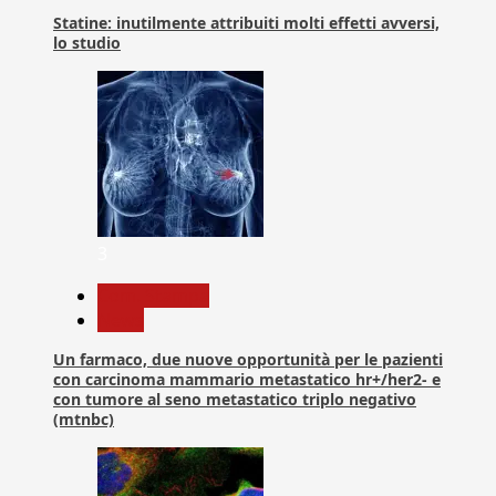
Statine: inutilmente attribuiti molti effetti avversi,
lo studio
3
Com. Stampa
News
Un farmaco, due nuove opportunità per le pazienti
con carcinoma mammario metastatico hr+/her2- e
con tumore al seno metastatico triplo negativo
(mtnbc)