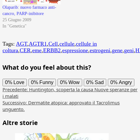
Olaparib: nuovo farmaco anti-
cancro, PARP-inibitore
25 Giugno 2009
In "Genetica"
Tags:
AGT
,
AGTR1
,
Cell
,
cellule
,
cellule in
coltura
,
CER
,
eme
,
ERBB2
,
espressione
,
estrogeni
,
gene
,
geni
,
H
What do you feel about this?
0%
Love
0%
Funny
0%
Wow
0%
Sad
0%
Angry
Navigazione
Precedente:
Huntington, scoperta la causa Nuove speranze per
i malati
articolo
Successivo:
Dermatite atopica: approvato il Tacrolimus
unguento.
Altre storie