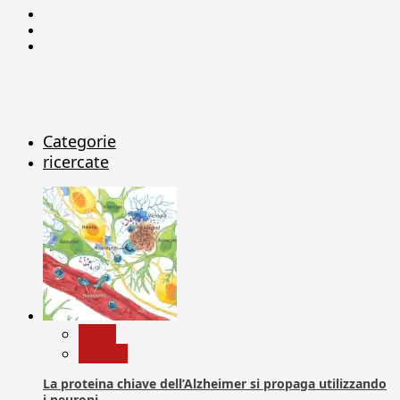
Facebook
Linkedin
X
Categorie
ricercate
News
Ricerca
La proteina chiave dell’Alzheimer si propaga utilizzando
i neuroni