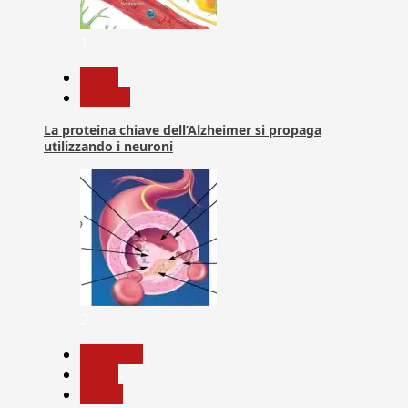
1
News
Ricerca
La proteina chiave dell’Alzheimer si propaga
utilizzando i neuroni
2
Medicina
News
Salute