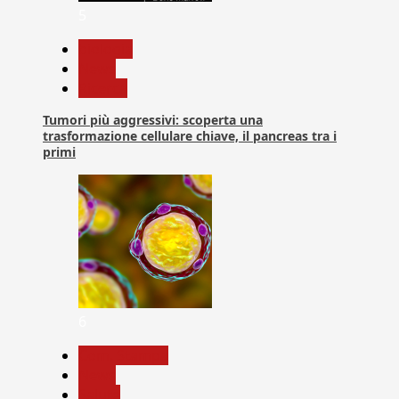
5
biologia
News
Ricerca
Tumori più aggressivi: scoperta una
trasformazione cellulare chiave, il pancreas tra i
primi
6
Com. Stampa
News
Salute