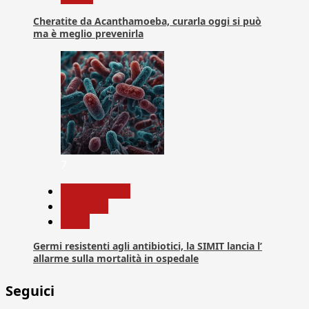
Cheratite da Acanthamoeba, curarla oggi si può
ma è meglio prevenirla
7
Com. Stampa
Medicina
News
Germi resistenti agli antibiotici, la SIMIT lancia l’
allarme sulla mortalità in ospedale
Seguici