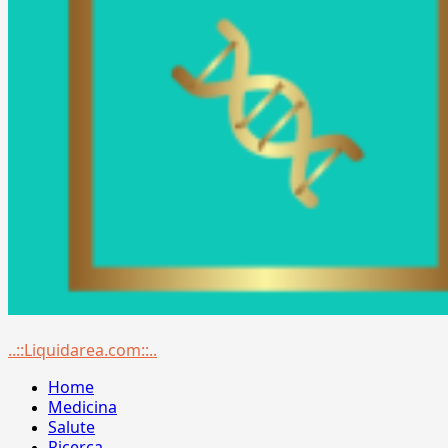
Menu
..::Liquidarea.com::..
principale
Home
Medicina
Salute
Ricerca