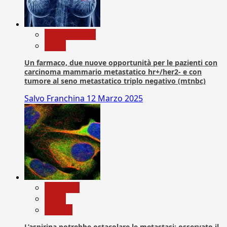
Com. Stampa
News
Un farmaco, due nuove opportunità per le pazienti con
carcinoma mammario metastatico hr+/her2- e con
tumore al seno metastatico triplo negativo (mtnbc)
Salvo Franchina
12 Marzo 2025
Medicina
News
Ricerca
L’aspirina potrebbe ostacolare le metastasi: osservato il