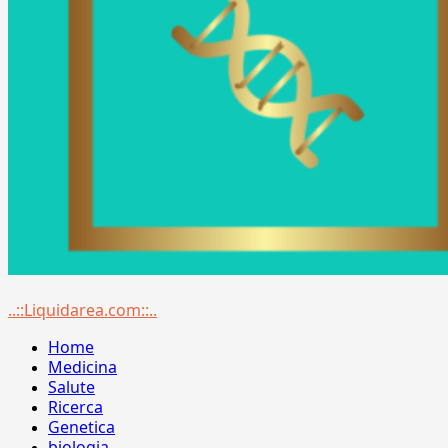
Menu
..::Liquidarea.com::..
principale
Home
Medicina
Salute
Ricerca
Genetica
biologia