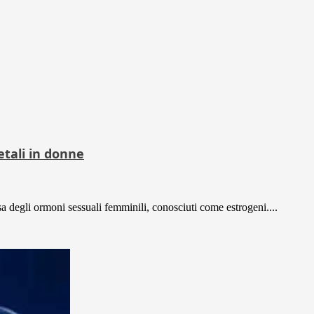
etali in donne
sa degli ormoni sessuali femminili, conosciuti come estrogeni....