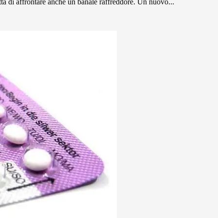
atta di affrontare anche un banale raffreddore. Un nuovo...