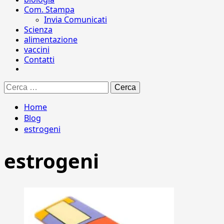
Com. Stampa
Invia Comunicati
Scienza
alimentazione
vaccini
Contatti
Ricerca
per:
Home
Blog
estrogeni
estrogeni