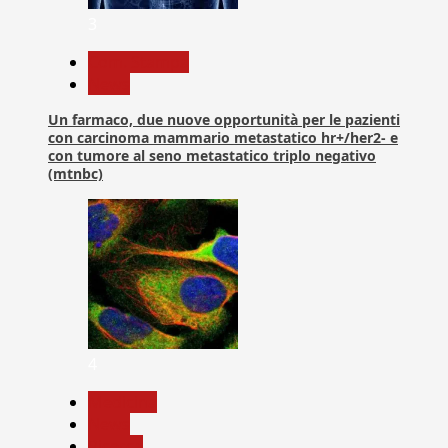
3
Com. Stampa
News
Un farmaco, due nuove opportunità per le pazienti
con carcinoma mammario metastatico hr+/her2- e
con tumore al seno metastatico triplo negativo
(mtnbc)
4
Medicina
News
Ricerca