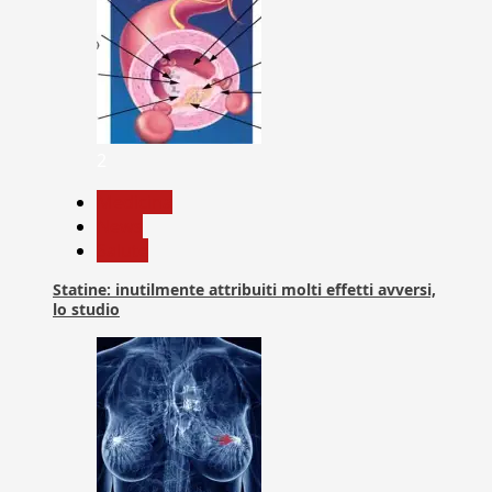
2
Medicina
News
Salute
Statine: inutilmente attribuiti molti effetti avversi,
lo studio