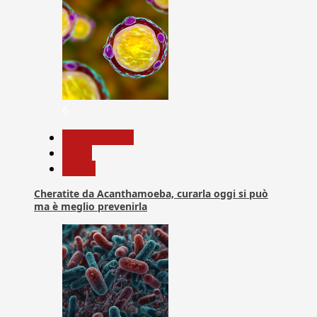
6
Com. Stampa
News
Salute
Cheratite da Acanthamoeba, curarla oggi si può
ma è meglio prevenirla