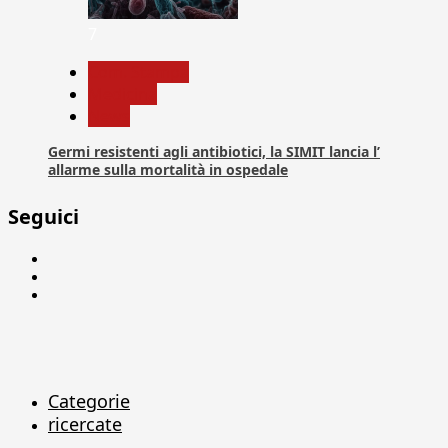
7
Com. Stampa
Medicina
News
Germi resistenti agli antibiotici, la SIMIT lancia l’
allarme sulla mortalità in ospedale
Seguici
Facebook
Linkedin
X
Categorie
ricercate