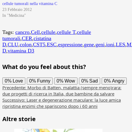
cellule tumorali nella vitamina C
23 Febbraio 2012
In "Medicina"
Tags:
cancro
,
Cell
,
cellule
,
cellule T
,
cellule
tumorali
,
CER
,
cistatina
D
,
CLU
,
colon
,
CST5
,
ESC
,
espressione
,
gene
,
geni
,
ioni
,
LES
,
M
D
,
vitamina D3
What do you feel about this?
0%
Love
0%
Funny
0%
Wow
0%
Sad
0%
Angry
Navigazione
Precedente:
Morbo di Batten, malattia (sempre meno)rara:
due progetti di ricerca in Italia, due bambine da salvare
articolo
Successivo:
Laser e degenerazione maculare: la luce amica
ripristina enzimi che spariscono dopo i 60 anni
Altre storie