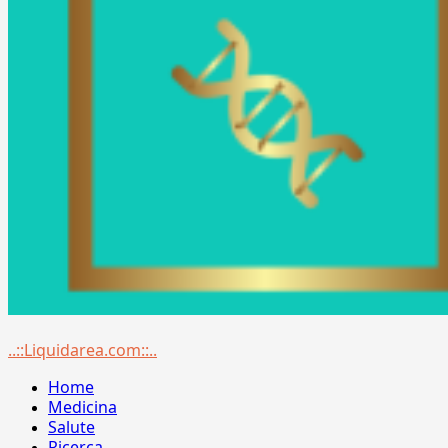
Menu
..::Liquidarea.com::..
principale
Home
Medicina
Salute
Ricerca