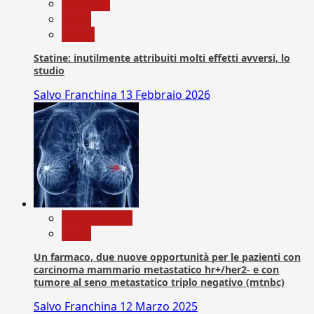
Medicina
News
Salute
Statine: inutilmente attribuiti molti effetti avversi, lo
studio
Salvo Franchina
13 Febbraio 2026
Com. Stampa
News
Un farmaco, due nuove opportunità per le pazienti con
carcinoma mammario metastatico hr+/her2- e con
tumore al seno metastatico triplo negativo (mtnbc)
Salvo Franchina
12 Marzo 2025