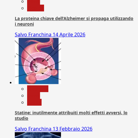
News
Ricerca
La proteina chiave dell’Alzheimer si propaga utilizzando
i neuroni
Salvo Franchina
14 Aprile 2026
Medicina
News
Salute
Statine: inutilmente attribuiti molti effetti avversi, lo
studio
Salvo Franchina
13 Febbraio 2026