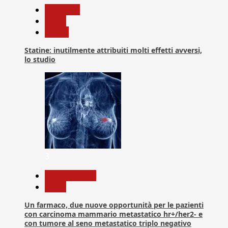
Medicina
News
Salute
Statine: inutilmente attribuiti molti effetti avversi,
lo studio
3
Com. Stampa
News
Un farmaco, due nuove opportunità per le pazienti
con carcinoma mammario metastatico hr+/her2- e
con tumore al seno metastatico triplo negativo