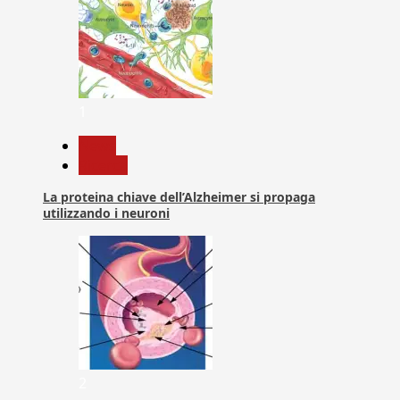
1
News
Ricerca
La proteina chiave dell’Alzheimer si propaga
utilizzando i neuroni
2