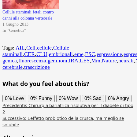
Cellule staminali fetali contro
danni alla colonna vertebrale
1 Giugno 2013
In "Genetica"
Tags:
AIL
,
Cell
,
cellule
,
Cellule
staminali
,
CER
,
CLU
,
embrionali
,
eme
,
ESC
,
espressione
,
espre
genica
,
fluorescenza
,
geni
,
ioni
,
IRA
,
LES
,
Mm
,
Nature
,
neurali
,
cerebrale
,
trascrizione
What do you feel about this?
0%
Love
0%
Funny
0%
Wow
0%
Sad
0%
Angry
Navigazione
Precedente:
Chirurgia bariatrica risolutiva per il diabete di tipo
2
articolo
Successivo:
L’effetto probiotico della crusca, ma meglio se
solubile