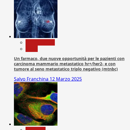
Com. Stampa
News
Un farmaco, due nuove opportunità per le pazienti con
carcinoma mammario metastatico hr+/her2- e con
tumore al seno metastatico triplo negativo (mtnbc)
Salvo Franchina
12 Marzo 2025