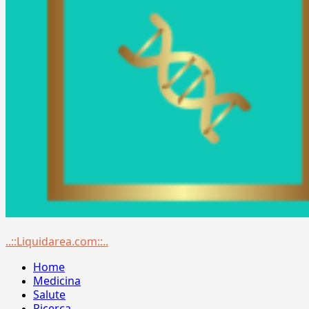
Menu
..::Liquidarea.com::..
principale
Home
Medicina
Salute
Ricerca