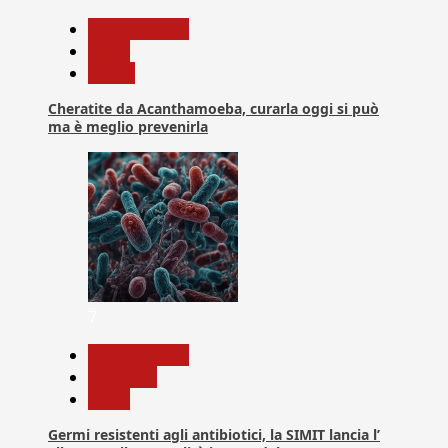
Com. Stampa
News
Salute
Cheratite da Acanthamoeba, curarla oggi si può
ma è meglio prevenirla
7
Com. Stampa
Medicina
News
Germi resistenti agli antibiotici, la SIMIT lancia l’