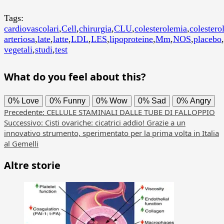
Tags:
cardiovascolari
,
Cell
,
chirurgia
,
CLU
,
colesterolemia
,
colestero
arteriosa
,
late
,
latte
,
LDL
,
LES
,
lipoproteine
,
Mm
,
NOS
,
placebo
,
vegetali
,
studi
,
test
What do you feel about this?
0%
Love
0%
Funny
0%
Wow
0%
Sad
0%
Angry
Navigazione
Precedente:
CELLULE STAMINALI DALLE TUBE DI FALLOPPIO
Successivo:
Cisti ovariche: cicatrici addio! Grazie a un
articolo
innovativo strumento, sperimentato per la prima volta in Italia
al Gemelli
Altre storie