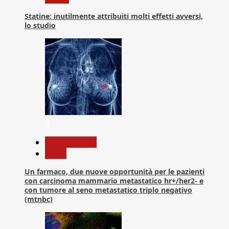
Statine: inutilmente attribuiti molti effetti avversi,
lo studio
3
Com. Stampa
News
Un farmaco, due nuove opportunità per le pazienti
con carcinoma mammario metastatico hr+/her2- e
con tumore al seno metastatico triplo negativo
(mtnbc)