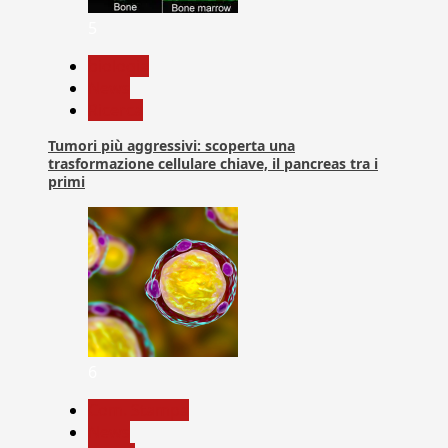
5
biologia
News
Ricerca
Tumori più aggressivi: scoperta una
trasformazione cellulare chiave, il pancreas tra i
primi
6
Com. Stampa
News