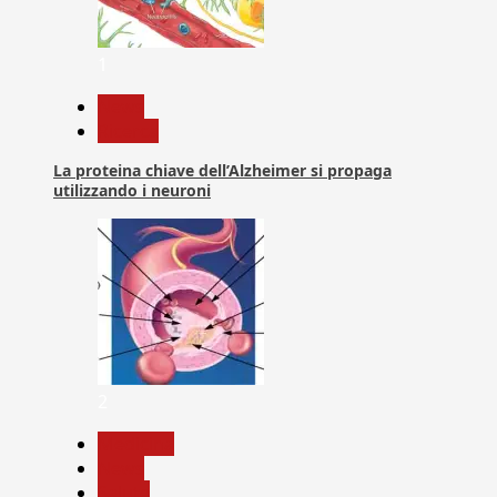
1
News
Ricerca
La proteina chiave dell’Alzheimer si propaga
utilizzando i neuroni
2
Medicina
News
Salute