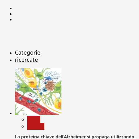
Facebook
Linkedin
X
Categorie
ricercate
News
Ricerca
La proteina chiave dell’Alzheimer si propaga utilizzando