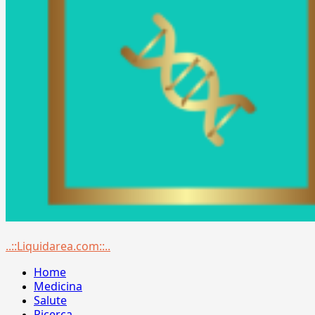
Menu
..::Liquidarea.com::..
principale
Home
Medicina
Salute
Ricerca