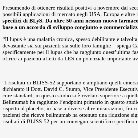
Presumendo di ottenere risultati positivi a novembre dal s
possibili applicazioni di mercato negli USA, Europa e altre 
specifici di BLyS. Da oltre 50 anni nessun nuovo farmaco
base a un accordo di sviluppo congiunto e commercializzaz
“Il lupus è una malattia cronica, spesso debilitante e talvol
devastante sia sui pazienti sia sulle loro famiglie – spie
specificamente per il lupus che ha raggiunto quest’ultima fas
offrire ai pazienti affetti da LES un potenziale importante 
“I risultati di BLISS-52 supportano e ampliano quelli emersi 
dichiarato il Dott. David C. Stump, Vice Presidente Esecuti
cure standard, in questo studio si è rivelato superiore a que
Belimumab ha raggiunto l’endpoint primario in questo studio 
rispetto al placebo, in base a diverse altre misurazioni, f
pazienti che riceve belimumab ha ottenuto una riduzione signi
risultati di BLISS-52 per un convegno scientifico specifico 