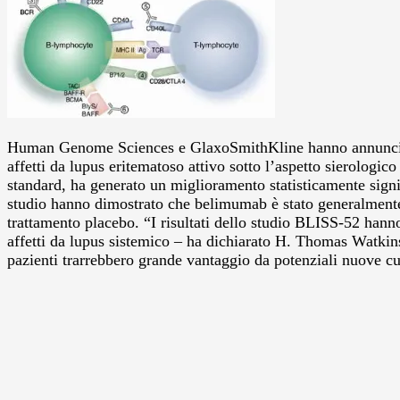
Human Genome Sciences e GlaxoSmithKline hanno annunciato 
affetti da lupus eritematoso attivo sotto l’aspetto sierologi
standard, ha generato un miglioramento statisticamente signifi
studio hanno dimostrato che belimumab è stato generalmente b
trattamento placebo.
“I risultati dello studio BLISS-52 han
affetti da lupus sistemico – ha dichiarato H. Thomas Watkins
pazienti trarrebbero grande vantaggio da potenziali nuove c