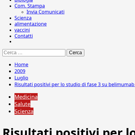
Com. Stampa
Invia Comunicati
Scienza
alimentazione
vaccini
Contatti
Ricerca
per:
Home
2009
Luglio
Risultati positivi per lo studio di fase 3 su belimuma
Medicina
Salute
Scienza
Risultati positivi per 