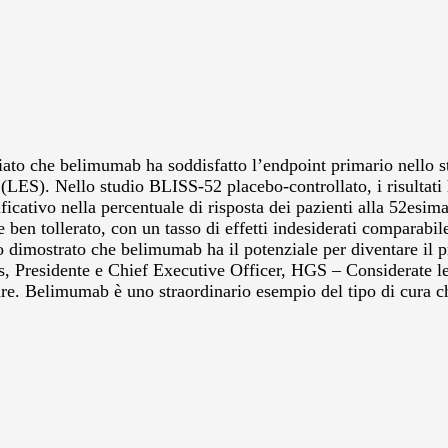
che belimumab ha soddisfatto l’endpoint primario nello stud
co (LES). Nello studio BLISS-52 placebo-controllato, i risulta
cativo nella percentuale di risposta dei pazienti alla 52esima s
en tollerato, con un tasso di effetti indesiderati comparabil
no dimostrato che belimumab ha il potenziale per diventare il
, Presidente e Chief Executive Officer, HGS – Considerate le li
ure. Belimumab è uno straordinario esempio del tipo di cura c