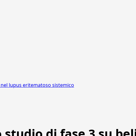
b nel lupus eritematoso sistemico
lo studio di fase 3 su 