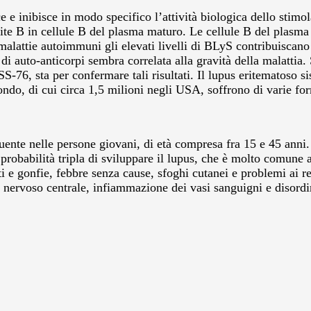
inibisce in modo specifico l’attività biologica dello stimol
cite B in cellule B del plasma maturo. Le cellule B del plasma
e malattie autoimmuni gli elevati livelli di BLyS contribuiscan
 di auto-anticorpi sembra correlata alla gravità della malattia
ISS-76, sta per confermare tali risultati. Il lupus eritematos
ondo, di cui circa 1,5 milioni negli USA, soffrono di varie for
uente nelle persone giovani, di età compresa fra 15 e 45 anni. 
obabilità tripla di sviluppare il lupus, che è molto comune a
 e gonfie, febbre senza cause, sfoghi cutanei e problemi ai ren
 nervoso centrale, infiammazione dei vasi sanguigni e disordi