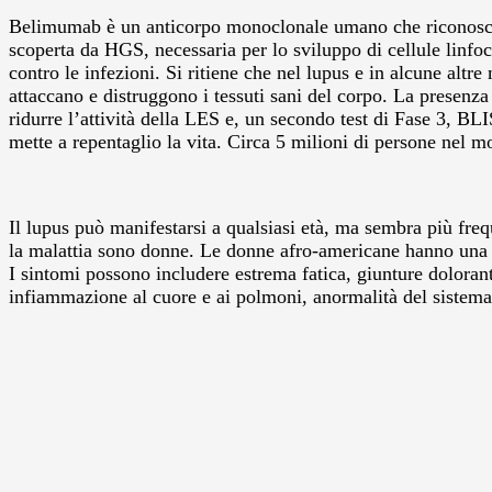
Belimumab è un anticorpo monoclonale umano che riconosce e 
scoperta da HGS, necessaria per lo sviluppo di cellule linfo
contro le infezioni. Si ritiene che nel lupus e in alcune altr
attaccano e distruggono i tessuti sani del corpo. La presenza
ridurre l’attività della LES e, un secondo test di Fase 3, BL
mette a repentaglio la vita. Circa 5 milioni di persone nel m
Il lupus può manifestarsi a qualsiasi età, ma sembra più freq
la malattia sono donne. Le donne afro-americane hanno una pr
I sintomi possono includere estrema fatica, giunture doloranti
infiammazione al cuore e ai polmoni, anormalità del sistema