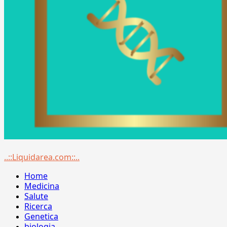
Menu
..::Liquidarea.com::..
principale
Home
Medicina
Salute
Ricerca
Genetica
biologia