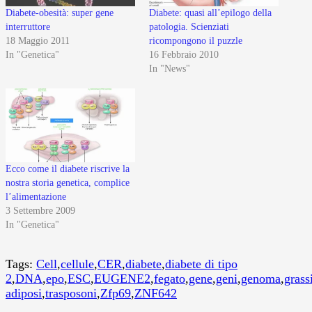
Diabete-obesità: super gene
Diabete: quasi all’epilogo della
interruttore
patologia. Scienziati
18 Maggio 2011
ricompongono il puzzle
In "Genetica"
16 Febbraio 2010
In "News"
Ecco come il diabete riscrive la
nostra storia genetica, complice
l’alimentazione
3 Settembre 2009
In "Genetica"
Tags:
Cell
,
cellule
,
CER
,
diabete
,
diabete di tipo
2
,
DNA
,
epo
,
ESC
,
EUGENE2
,
fegato
,
gene
,
geni
,
genoma
,
grass
adiposi
,
trasposoni
,
Zfp69
,
ZNF642