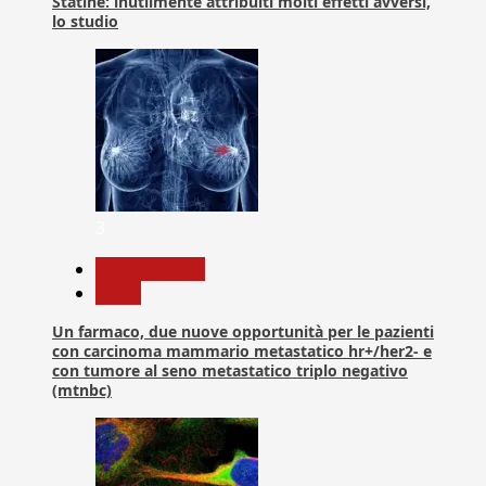
Statine: inutilmente attribuiti molti effetti avversi,
lo studio
3
Com. Stampa
News
Un farmaco, due nuove opportunità per le pazienti
con carcinoma mammario metastatico hr+/her2- e
con tumore al seno metastatico triplo negativo
(mtnbc)