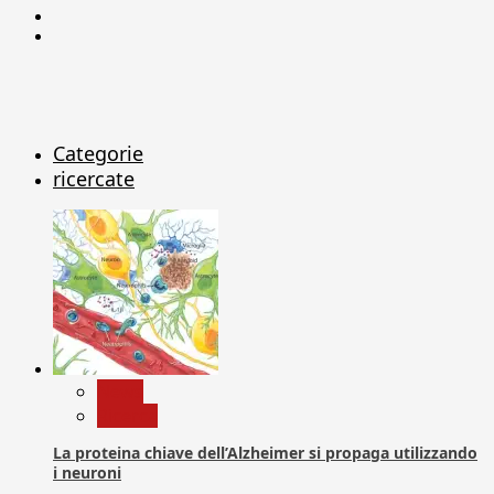
Linkedin
X
Categorie
ricercate
News
Ricerca
La proteina chiave dell’Alzheimer si propaga utilizzando
i neuroni