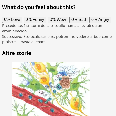
What do you feel about this?
0%
Love
0%
Funny
0%
Wow
0%
Sad
0%
Angry
Navigazione
Precedente:
I sintomi della tricotillomania alleviati da un
amminoacido
articolo
Successivo:
Ecolocalizzazione: potremmo vedere al buo come i
pipistrelli, basta allenarsi.
Altre storie