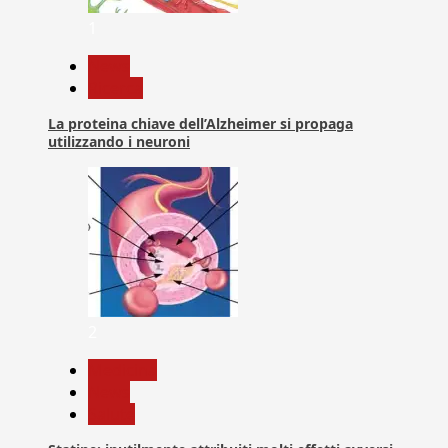
1
News
Ricerca
La proteina chiave dell’Alzheimer si propaga
utilizzando i neuroni
2
Medicina
News
Salute