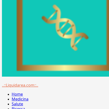
Menu
..::Liquidarea.com::..
principale
Home
Medicina
Salute
Ricerca