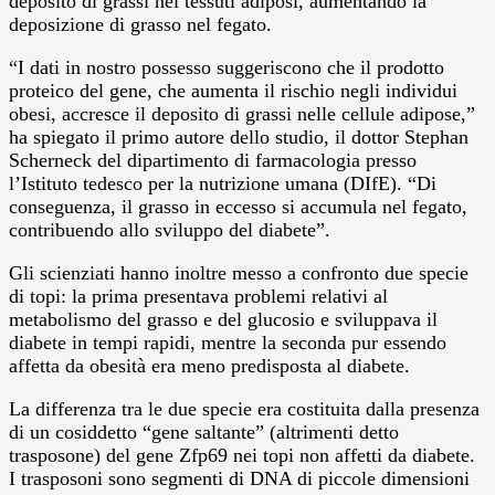
deposito di grassi nei tessuti adiposi, aumentando la
deposizione di grasso nel fegato.
“I dati in nostro possesso suggeriscono che il prodotto
proteico del gene, che aumenta il rischio negli individui
obesi, accresce il deposito di grassi nelle cellule adipose,”
ha spiegato il primo autore dello studio, il dottor Stephan
Scherneck del dipartimento di farmacologia presso
l’Istituto tedesco per la nutrizione umana (DIfE). “Di
conseguenza, il grasso in eccesso si accumula nel fegato,
contribuendo allo sviluppo del diabete”.
Gli scienziati hanno inoltre messo a confronto due specie
di topi: la prima presentava problemi relativi al
metabolismo del grasso e del glucosio e sviluppava il
diabete in tempi rapidi, mentre la seconda pur essendo
affetta da obesità era meno predisposta al diabete.
La differenza tra le due specie era costituita dalla presenza
di un cosiddetto “gene saltante” (altrimenti detto
trasposone) del gene Zfp69 nei topi non affetti da diabete.
I trasposoni sono segmenti di DNA di piccole dimensioni