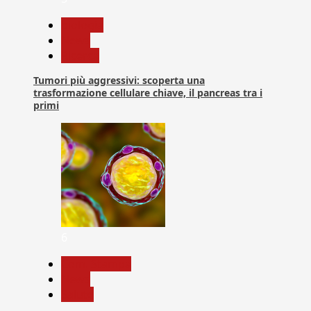
biologia
News
Ricerca
Tumori più aggressivi: scoperta una
trasformazione cellulare chiave, il pancreas tra i
primi
6
Com. Stampa
News
Salute