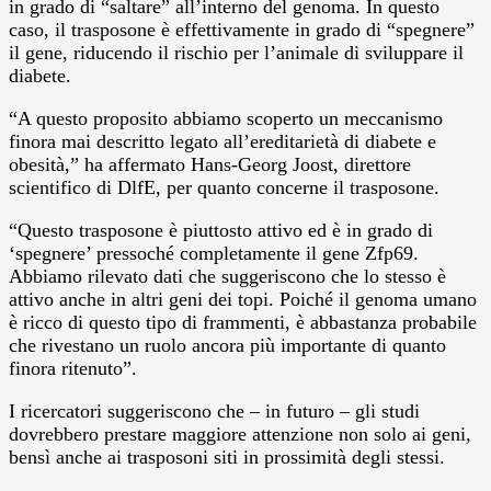
in grado di “saltare” all’interno del genoma. In questo
caso, il trasposone è effettivamente in grado di “spegnere”
il gene, riducendo il rischio per l’animale di sviluppare il
diabete.
“A questo proposito abbiamo scoperto un meccanismo
finora mai descritto legato all’ereditarietà di diabete e
obesità,” ha affermato Hans-Georg Joost, direttore
scientifico di DlfE, per quanto concerne il trasposone.
“Questo trasposone è piuttosto attivo ed è in grado di
‘spegnere’ pressoché completamente il gene Zfp69.
Abbiamo rilevato dati che suggeriscono che lo stesso è
attivo anche in altri geni dei topi. Poiché il genoma umano
è ricco di questo tipo di frammenti, è abbastanza probabile
che rivestano un ruolo ancora più importante di quanto
finora ritenuto”.
I ricercatori suggeriscono che – in futuro – gli studi
dovrebbero prestare maggiore attenzione non solo ai geni,
bensì anche ai trasposoni siti in prossimità degli stessi.