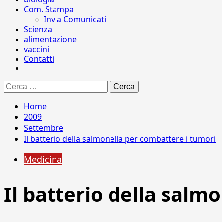
Com. Stampa
Invia Comunicati
Scienza
alimentazione
vaccini
Contatti
Ricerca
per:
Home
2009
Settembre
Il batterio della salmonella per combattere i tumori
Medicina
Il batterio della salm