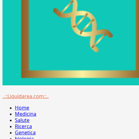
Menu
..::Liquidarea.com::..
principale
Home
Medicina
Salute
Ricerca
Genetica
biologia