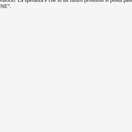
aboratorio. La speranza è che in un futuro prossimo si possa p
 ONE”.