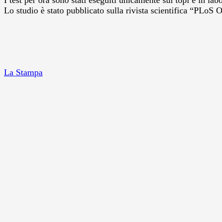
I test per ora sono stati eseguiti unicamente sui topi e in l
Lo studio è stato pubblicato sulla rivista scientifica “PLoS
La Stampa