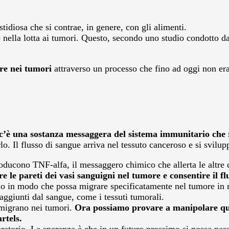
tidiosa che si contrae, in genere, con gli alimenti.
le nella lotta ai tumori. Questo, secondo uno studio condotto d
re nei tumori
attraverso un processo che fino ad oggi non era
c’è una sostanza messaggera del sistema immunitario che 
lo. Il flusso di sangue arriva nel tessuto canceroso e si svilu
ducono TNF-alfa, il messaggero chimico che allerta le altre c
ere le pareti dei vasi sanguigni nel tumore e consentire il f
erio in modo che possa migrare specificatamente nel tumore in m
aggiunti dal sangue, come i tessuti tumorali.
 migrano nei tumori.
Ora possiamo provare a manipolare ques
rtels.