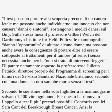
“I test possono portare alla scoperta precoce di un cancro
letale ma possono anche individuarne uno innocuo che non
causera’ danni o sintomi”, sostengono i medici danesi sul
Bmj, Sulla stessa linea il professore Gilbert Welch del
Darthmouyh Institute for Helth Policy: le mammografie
“danno l’opportunita’ di aiutare alcune donne ma possono
anche avere la conseguenza di portare altre ad essere
sottoposte ai trattamenti per il tumore (al senso) senza
necessita’ anche perche’non si tratta di interventi leggeri”.
Di parere nettamente opposto la professoressa Julietta
Patnick, direttore proprio del Programma di screening per i
tumori del Servizio Sanitario Nazionale britannico secondo
cui “una donna su otto sarebbe morta senza il test”.
Secondo le sue stime nella sola Inghilterra le mammografie
salvano 1.400 vite ogni anno. Per questo ha rinnovato
l’appello a test il piu’ precoci possibili. Concorda con lei
Sara Cant del Breaktrough Breast Cancer. Anzi la