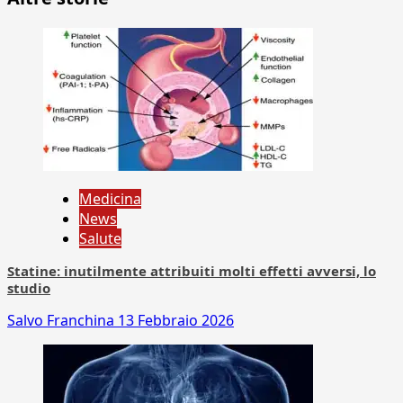
Medicina
News
Salute
Statine: inutilmente attribuiti molti effetti avversi, lo
studio
Salvo Franchina
13 Febbraio 2026