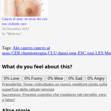
Cancro al seno: un terzo dei casi
non richiede cure
24 Novembre 2012
In "Medicina"
Tags:
Akt
,
cancro
,
cancro al
seno
,
CER
,
chemioterapia
,
CLU
,
danni
,
eme
,
ESC
,
ioni
,
LES
,
M
What do you feel about this?
0%
Love
0%
Funny
0%
Wow
0%
Sad
0%
Angry
Navigazione
Precedente:
Tosse: individuato un nuovo recettore posto sulla
superficie delle cellule nervose
articolo
Successivo:
Processi cognitivi che risiedono nel cervello: vero
o falso?
Altre storie