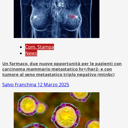
Com. Stampa
News
Un farmaco, due nuove opportunità per le pazienti con
carcinoma mammario metastatico hr+/her2- e con
tumore al seno metastatico triplo negativo (mtnbc)
Salvo Franchina
12 Marzo 2025