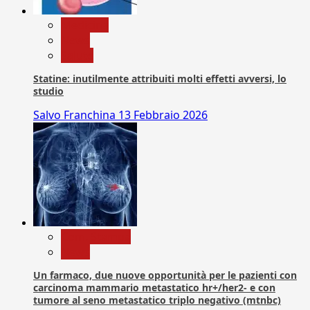
Medicina
News
Salute
Statine: inutilmente attribuiti molti effetti avversi, lo
studio
Salvo Franchina
13 Febbraio 2026
Com. Stampa
News
Un farmaco, due nuove opportunità per le pazienti con
carcinoma mammario metastatico hr+/her2- e con
tumore al seno metastatico triplo negativo (mtnbc)