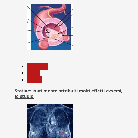
2
Medicina
News
Salute
Statine: inutilmente attribuiti molti effetti avversi,
lo studio