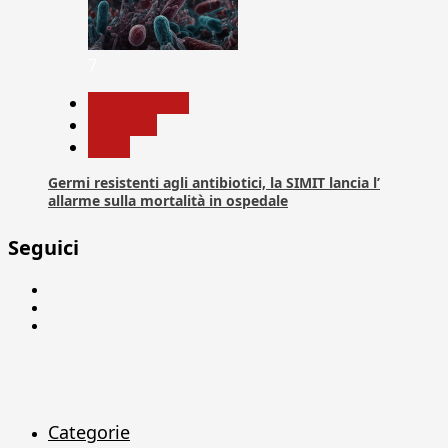
7
Com. Stampa
Medicina
News
Germi resistenti agli antibiotici, la SIMIT lancia l’
allarme sulla mortalità in ospedale
Seguici
Facebook
Linkedin
X
Categorie