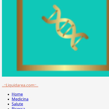
Menu
..::Liquidarea.com::..
principale
Home
Medicina
Salute
Ricerca