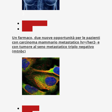
3
Com. Stampa
News
Un farmaco, due nuove opportunità per le pazienti
con carcinoma mammario metastatico hr+/her2- e
con tumore al seno metastatico triplo negativo
(mtnbc)
4
Medicina