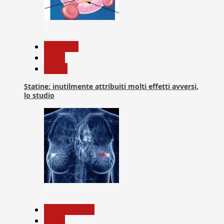
2
Medicina
News
Salute
Statine: inutilmente attribuiti molti effetti avversi,
lo studio
3
Com. Stampa
News