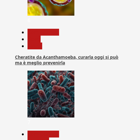
6
Com. Stampa
News
Salute
Cheratite da Acanthamoeba, curarla oggi si può
ma è meglio prevenirla
7
Com. Stampa