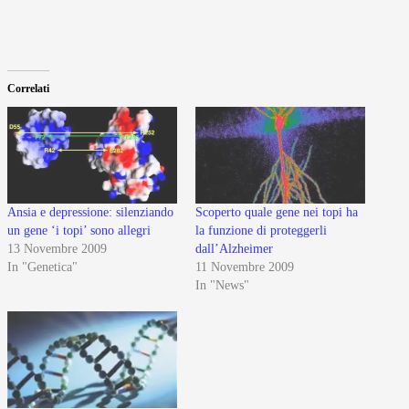
Correlati
Ansia e depressione: silenziando
Scoperto quale gene nei topi ha
un gene ‘i topi’ sono allegri
la funzione di proteggerli
13 Novembre 2009
dall’Alzheimer
In "Genetica"
11 Novembre 2009
In "News"