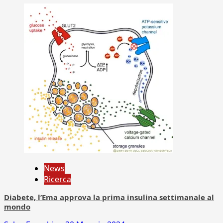
News
Ricerca
Diabete, l’Ema approva la prima insulina settimanale al
mondo