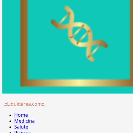
Menu
..::Liquidarea.com::..
principale
Home
Medicina
Salute
Ricerca