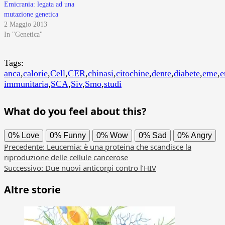
Emicrania: legata ad una
mutazione genetica
2 Maggio 2013
In "Genetica"
Tags:
anca
,
calorie
,
Cell
,
CER
,
chinasi
,
citochine
,
dente
,
diabete
,
eme
,
e
immunitaria
,
SCA
,
Siv
,
Smo
,
studi
What do you feel about this?
0%
Love
0%
Funny
0%
Wow
0%
Sad
0%
Angry
Navigazione
Precedente:
Leucemia: è una proteina che scandisce la
riproduzione delle cellule cancerose
articolo
Successivo:
Due nuovi anticorpi contro l’HIV
Altre storie