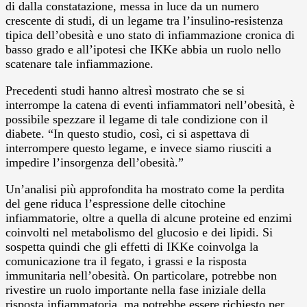
di dalla constatazione, messa in luce da un numero
crescente di studi, di un legame tra l’insulino-resistenza
tipica dell’obesità e uno stato di infiammazione cronica di
basso grado e all’ipotesi che IKKe abbia un ruolo nello
scatenare tale infiammazione.
Precedenti studi hanno altresì mostrato che se si
interrompe la catena di eventi infiammatori nell’obesità, è
possibile spezzare il legame di tale condizione con il
diabete. “In questo studio, così, ci si aspettava di
interrompere questo legame, e invece siamo riusciti a
impedire l’insorgenza dell’obesità.”
Un’analisi più approfondita ha mostrato come la perdita
del gene riduca l’espressione delle citochine
infiammatorie, oltre a quella di alcune proteine ed enzimi
coinvolti nel metabolismo del glucosio e dei lipidi. Si
sospetta quindi che gli effetti di IKKe coinvolga la
comunicazione tra il fegato, i grassi e la risposta
immunitaria nell’obesità. On particolare, potrebbe non
rivestire un ruolo importante nella fase iniziale della
risposta infiammatoria, ma potrebbe essere richiesto per