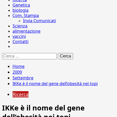
Genetica
biologia
Com. Stampa
Invia Comunicati
Scienza
alimentazione
vaccini
Contatti
Ricerca
per:
Home
2009
Settembre
IKKe è il nome del gene dell’obesità nei topi
Ricerca
IKKe è il nome del gene
dell’obesità nei topi