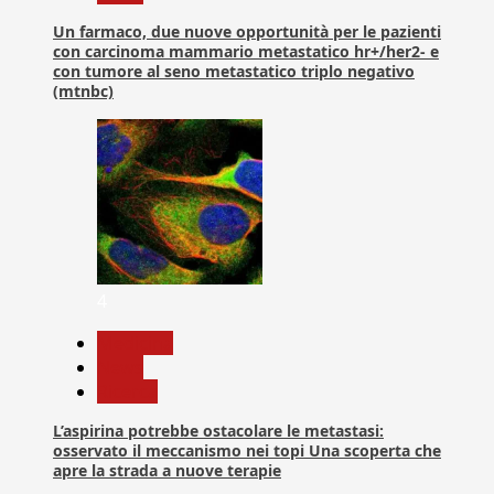
Un farmaco, due nuove opportunità per le pazienti
con carcinoma mammario metastatico hr+/her2- e
con tumore al seno metastatico triplo negativo
(mtnbc)
4
Medicina
News
Ricerca
L’aspirina potrebbe ostacolare le metastasi:
osservato il meccanismo nei topi Una scoperta che
apre la strada a nuove terapie