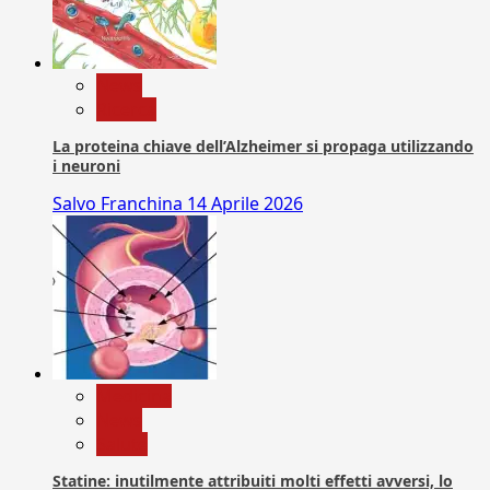
News
Ricerca
La proteina chiave dell’Alzheimer si propaga utilizzando
i neuroni
Salvo Franchina
14 Aprile 2026
Medicina
News
Salute
Statine: inutilmente attribuiti molti effetti avversi, lo