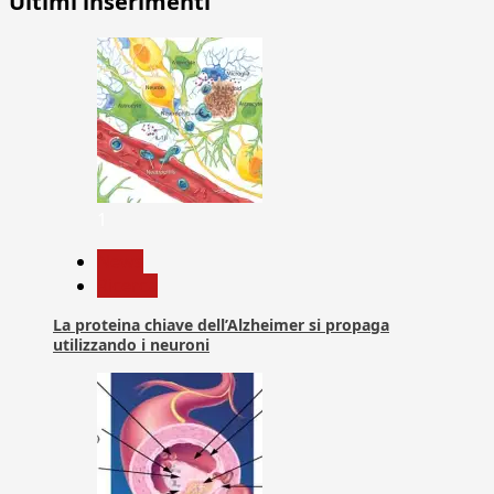
Ultimi inserimenti
1
News
Ricerca
La proteina chiave dell’Alzheimer si propaga
utilizzando i neuroni