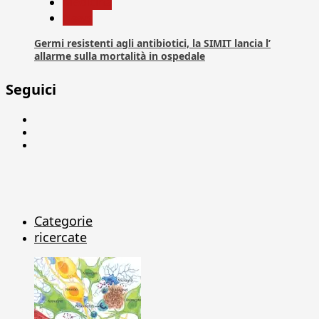
Medicina
News
Germi resistenti agli antibiotici, la SIMIT lancia l’
allarme sulla mortalità in ospedale
Seguici
Facebook
Linkedin
X
Categorie
ricercate